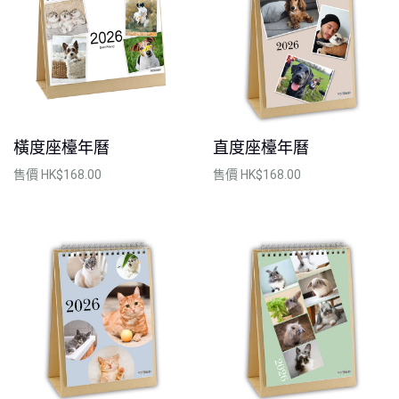
橫度座檯年曆
直度座檯年曆
售價
HK$168.00
售價
HK$168.00