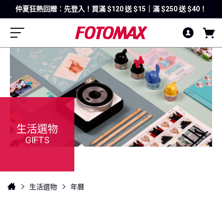
仲夏狂熱回贈：先登入！買滿 $120 送 $15｜滿 $250 送 $40！
生活選物
GIFTS
生活選物
年曆