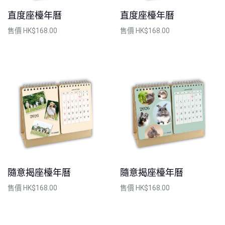
直度座檯年曆
直度座檯年曆
售價
HK$168.00
售價
HK$168.00
隨意揭座檯年曆
隨意揭座檯年曆
售價
HK$168.00
售價
HK$168.00