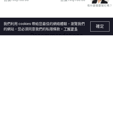
有什麼需要幫忙嗎？
我們利用 cookies 帶給您最佳的網絡體驗，瀏覽我們
確定
的網站，您必須同意我們的私隱條款。
了解更多
Recommendations