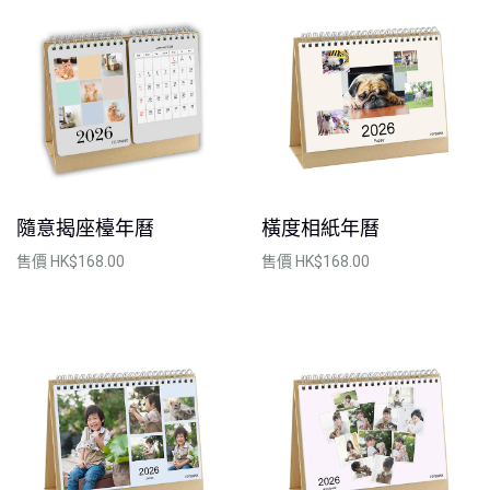
隨意揭座檯年曆
橫度相紙年曆
售價
HK$168.00
售價
HK$168.00