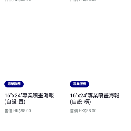
專業服務
專業服務
16"x24"專業噴畫海報
16"x24"專業噴畫海報
(自設-直)
(自設-橫)
售價
HK$88.00
售價
HK$88.00