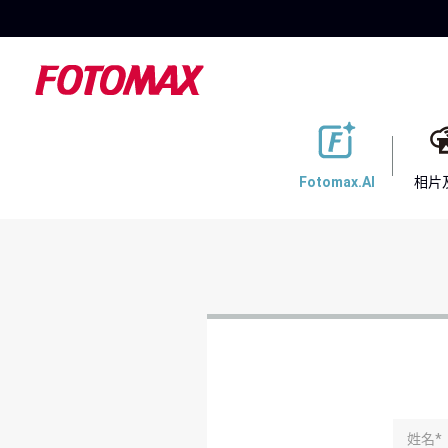
Fotomax.AI
相片