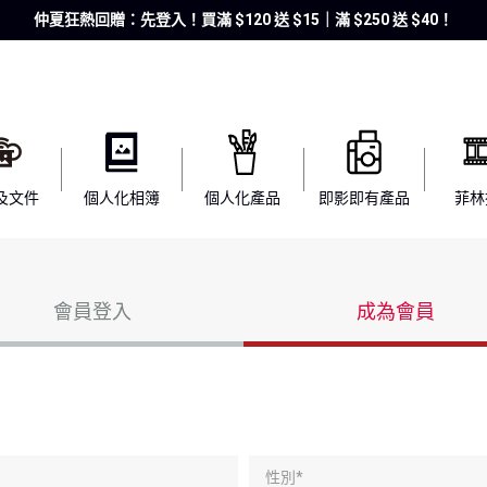
仲夏狂熱回贈：先登入！買滿 $120 送 $15｜滿 $250 送 $40！
及文件
個人化相簿
個人化產品
即影即有產品
菲林
會員登入
成為會員
性別*