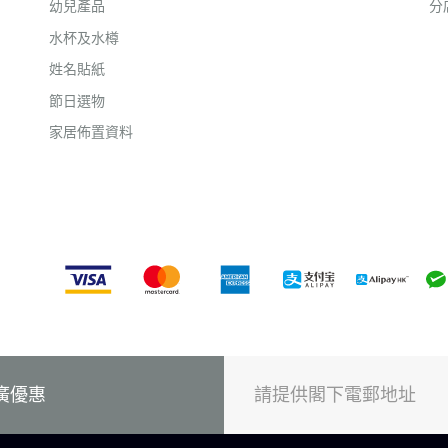
幼兒產品
分
水杯及水樽
姓名貼紙
節日選物
家居佈置資料
廣優惠