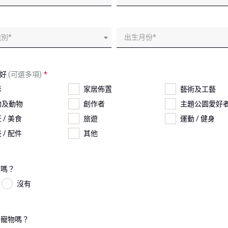
別*
出生月份*
愛好
(可選多項)
影
家居佈置
藝術及工藝
物及動物
創作者
主題公園愛好
 / 美食
旅遊
運動 / 健身
 / 配件
其他
孩嗎？
沒有
養寵物嗎？