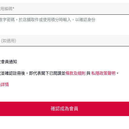
位數字密碼，於店舖取件或使用積分時輸入，以確認身份
收會員通知
成並確認註冊後，即代表閣下已閱讀並
條款及細則
與
私隱政策聲明
。
員詳情
確認成為會員