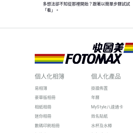
多想法卻不知從那裡開始？跟著以簡單步驟試試
「看」。
個人化相簿
個人化產品
易相簿
掛牆佈置
豪華版相冊
年曆
相紙相冊
MyStyle八達通卡
迷你相冊
姓名貼紙
數碼印刷相冊
水杯及水樽