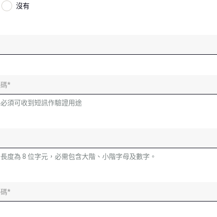
沒有
碼必須可收到短訊作驗證用途
長度為 8 位字元，必需包含大階、小階字母及數字。