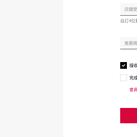
自訂4
接
完
會