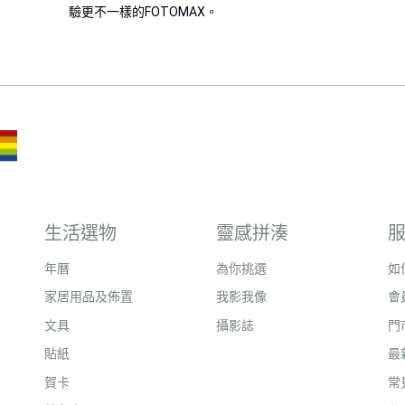
驗更不一樣的FOTOMAX。
生活選物
靈感拼湊
年曆
為你挑選
如
家居用品及佈置
我影我像
會
文具
攝影誌
門
貼紙
最
賀卡
常