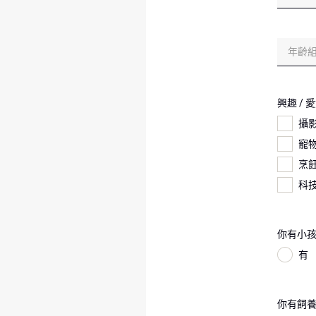
年齡組
興趣 / 
攝
寵
烹飪
科技
你有小
有
你有飼