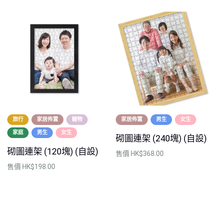
旅行
家居佈置
寵物
家居佈置
男生
女生
家庭
男生
女生
砌圖連架 (240塊) (自設)
砌圖連架 (120塊) (自設)
售價
HK$368.00
售價
HK$198.00