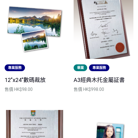
專業服務
畢業
專業服務
12"x24"數碼裁放
A3經典木托金屬証書
售價
HK$98.00
售價
HK$998.00