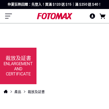
仲夏狂熱回贈：先登入！買滿 $120 送 $15｜滿 $250 送 $40！
裁放及証書
ENLARGEMENT
AND
CERTIFICATE
產品
裁放及証書