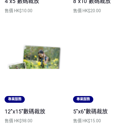
4"x5"數碼裁放
8"x10"數碼裁放
售價
HK$10.00
售價
HK$20.00
專業服務
專業服務
12"x15"數碼裁放
5"x6"數碼裁放
售價
HK$98.00
售價
HK$15.00