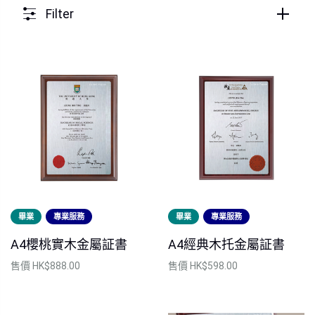
Filter
畢業
專業服務
畢業
專業服務
A4櫻桃實木金屬証書
A4經典木托金屬証書
售價
HK$888.00
售價
HK$598.00