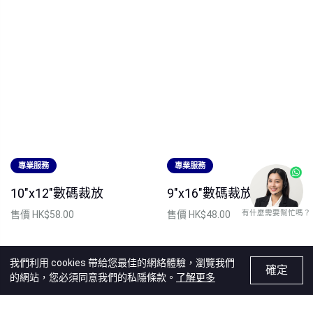
專業服務
專業服務
10"x12"數碼裁放
9"x16"數碼裁放
有什麼需要幫忙嗎？
售價
HK$58.00
售價
HK$48.00
我們利用 cookies 帶給您最佳的網絡體驗，瀏覽我們
確定
的網站，您必須同意我們的私隱條款。
了解更多