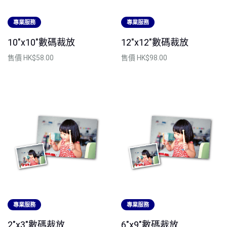
專業服務
專業服務
10"x10"數碼裁放
12"x12"數碼裁放
售價
HK$58.00
售價
HK$98.00
專業服務
專業服務
2"x3"數碼裁放
6"x9"數碼裁放